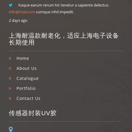
Itaque earum rerum hic tenetur a sapiente delectus
info@mail.com
cumque nihil impedit.
2 days ago
上海耐温款耐老化，适应上海电子设备
长期使用
Home
About Us
Catalogue
Portfolio
Contact Us
传感器封装UV胶