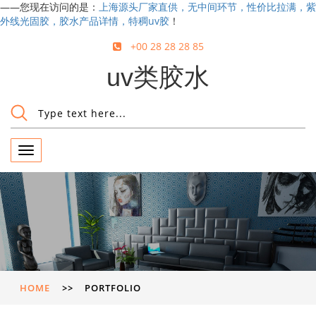
——您现在访问的是：
上海源头厂家直供，无中间环节，性价比拉满，紫
外线光固胶，胶水产品详情，特稠uv胶
！
+00 28 28 28 85
uv类胶水
Toggle
navigation
HOME
>>
PORTFOLIO